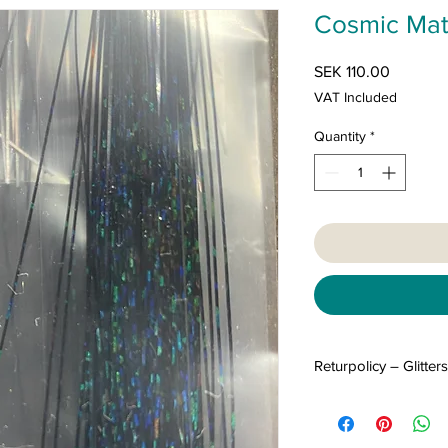
Cosmic Mat
Price
SEK 110.00
VAT Included
Quantity
*
Returpolicy – Glitter
Returpolicy – Glitters
Vi hoppas att du blir 
förmodan ångra dig e