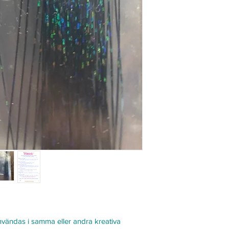
produkten så har vi fö
Ångerrätt
Du har rätt att ångra 
mottagit din beställni
För att returen ska g
Produkten ska var
i originalförpackni
Retur ska anmälas 
skickas tillbaka.
Så gör du en retur
Kontakta oss på s
ordernummer samt o
Vi bekräftar din r
skickar tillbaka var
Du står själv för r
eller felaktig.
Reklamationer
Om produkten är skada
beskrivningen har du 
enligt konsumentköpl
vändas i samma eller andra kreativa
Kontakta oss så snart 