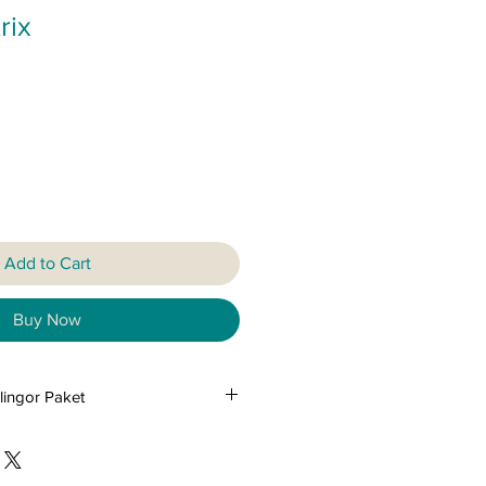
rix
Add to Cart
Buy Now
slingor Paket
lingor Paket
nöjd med ditt köp! Skulle du mot
ller uppleva något fel med