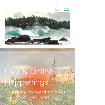
Live & Online
Happenings
Looking forward to meet
you on your adventure!