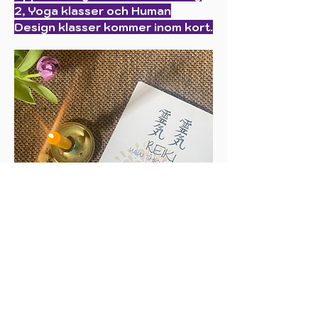
2, Yoga klasser och Human
Design klasser kommer inom kort.
FAIRY HAIR - GLITTERSLINGOR
Torsdag 27 November
18-21 VackraDu,
Vadstena