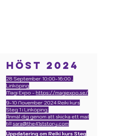
Höst 2024
28 September 10:00-16:00 ,
Linköping
Magi Expo -
https://magiexpo.se/
9-10 November 2024 Reiki kurs
Steg 1 i Linköping.
Anmäl dig genom att skicka ett mail
till
sara@the41ststory.com
Uppdatering om Reiki kurs Steg