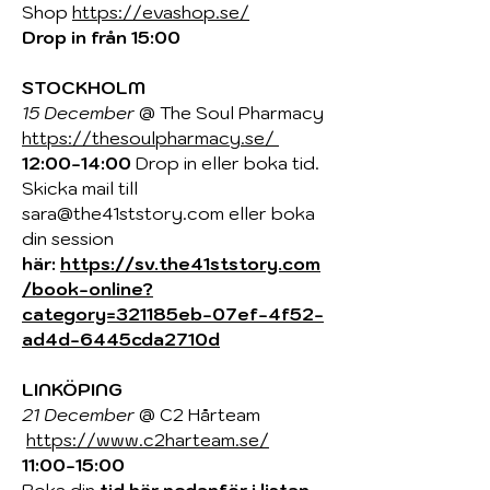
Shop
https://evashop.se/
Drop in från 15:00
STOCKHOLM
15 December
@ The Soul Pharmacy
https://thesoulpharmacy.se/
1
2:00-14:00
Drop in eller boka tid.
Skicka mail till
sara@the41ststory.com
eller boka
din session
här:
https://sv.the41ststory.com
/book-online?
category=321185eb-07ef-4f52-
ad4d-6445cda2710d
LINKÖPING
21 December
@ C2 Hårteam
https://www.c2harteam.se/
11:00-15:00