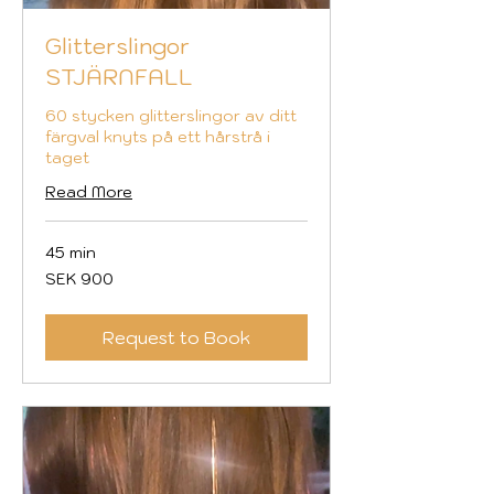
Glitterslingor
STJÄRNFALL
60 stycken glitterslingor av ditt
färgval knyts på ett hårstrå i
taget
Read More
45 min
900
SEK 900
Swedish
kronor
Request to Book