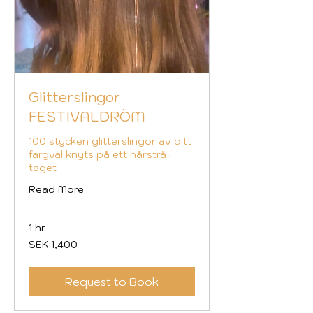
Glitterslingor
FESTIVALDRÖM
100 stycken glitterslingor av ditt
färgval knyts på ett hårstrå i
taget
Read More
1 hr
1,400
SEK 1,400
Swedish
kronor
Request to Book