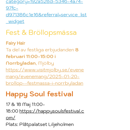
category=192a528d-5346-4a74-
97fc-
d971386c1e16&referral=service_list
_widget
Fest & Bröllopsmässa
Fairy Hair
Ta del av festliga erbjudanden
8
februari 11:00-15:00 i
Norrbyladan
, Mjölby
https://www.visitmjolby.se/evene
mang/evenemang/2025-01-20-
brollop--festmassa-i-norrbyladan
Happy Soul festival
17 & 18 Maj 11:00-
18:00
https://happysoulsfestival.c
om/
Plats: Plåtpalatset Liljeholmen