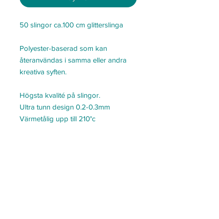
50 slingor ca.100 cm glitterslinga
Polyester-baserad som kan
återanvändas i samma eller andra
kreativa syften.
Högsta kvalité på slingor.
Ultra tunn design 0.2-0.3mm
Värmetålig upp till 210°c
Underhåll ditt hår precis som vanligt!
Går att...
Borsta
Tvätta
Torka