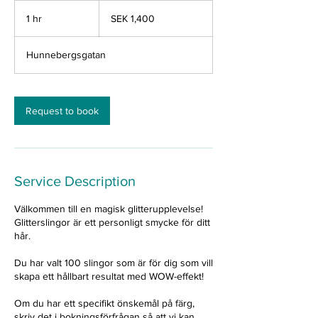
1,400
Swedish
1 hr
1
SEK 1,400
kronor
h
Hunnebergsgatan
Request to book
Service Description
Välkommen till en magisk glitterupplevelse!
Glitterslingor är ett personligt smycke för ditt
hår.
Du har valt 100 slingor som är för dig som vill
skapa ett hållbart resultat med WOW-effekt!
Om du har ett specifikt önskemål på färg,
skriv det i bokningsförfrågan så att vi kan