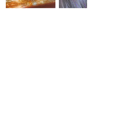
Cancellation Policy
Avboka eller omboka din tid senast 24
timmar innan bokad tid. Senare avbokning
eller ombokning debiteras hela beloppet på