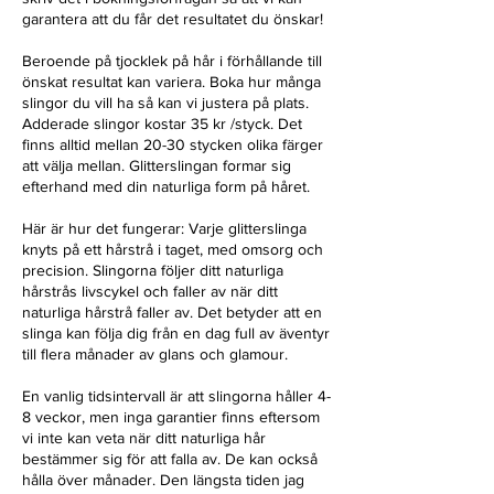
garantera att du får det resultatet du önskar!
Beroende på tjocklek på hår i förhållande till
önskat resultat kan variera. Boka hur många
slingor du vill ha så kan vi justera på plats.
Adderade slingor kostar 35 kr /styck. Det
finns alltid mellan 20-30 stycken olika färger
att välja mellan. Glitterslingan formar sig
efterhand med din naturliga form på håret.
Här är hur det fungerar: Varje glitterslinga
knyts på ett hårstrå i taget, med omsorg och
precision. Slingorna följer ditt naturliga
hårstrås livscykel och faller av när ditt
naturliga hårstrå faller av. Det betyder att en
slinga kan följa dig från en dag full av äventyr
till flera månader av glans och glamour.
En vanlig tidsintervall är att slingorna håller 4-
8 veckor, men inga garantier finns eftersom
vi inte kan veta när ditt naturliga hår
bestämmer sig för att falla av. De kan också
hålla över månader. Den längsta tiden jag