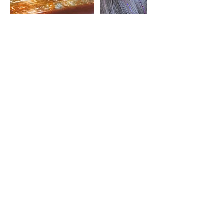
Cancellation Policy
Avboka eller omboka din tid senast 24
timmar innan bokad tid. Senare avbokning
eller ombokning debiteras hela beloppet på