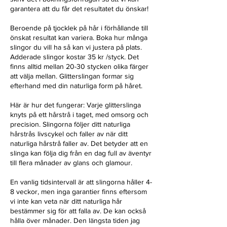
garantera att du får det resultatet du önskar!
Beroende på tjocklek på hår i förhållande till
önskat resultat kan variera. Boka hur många
slingor du vill ha så kan vi justera på plats.
Adderade slingor kostar 35 kr /styck. Det
finns alltid mellan 20-30 stycken olika färger
att välja mellan. Glitterslingan formar sig
efterhand med din naturliga form på håret.
Här är hur det fungerar: Varje glitterslinga
knyts på ett hårstrå i taget, med omsorg och
precision. Slingorna följer ditt naturliga
hårstrås livscykel och faller av när ditt
naturliga hårstrå faller av. Det betyder att en
slinga kan följa dig från en dag full av äventyr
till flera månader av glans och glamour.
En vanlig tidsintervall är att slingorna håller 4-
8 veckor, men inga garantier finns eftersom
vi inte kan veta när ditt naturliga hår
bestämmer sig för att falla av. De kan också
hålla över månader. Den längsta tiden jag