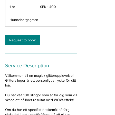
1,400
Swedish
1 hr
1
SEK 1,400
kronor
h
Hunnebergsgatan
Request to book
Service Description
Välkommen till en magisk glitterupplevelse!
Glitterslingor är ett personligt smycke för ditt
hår.
Du har valt 100 slingor som är för dig som vill
skapa ett hållbart resultat med WOW-effekt!
Om du har ett specifikt önskemål på färg,
skriv det i bokningsförfrågan så att vi kan