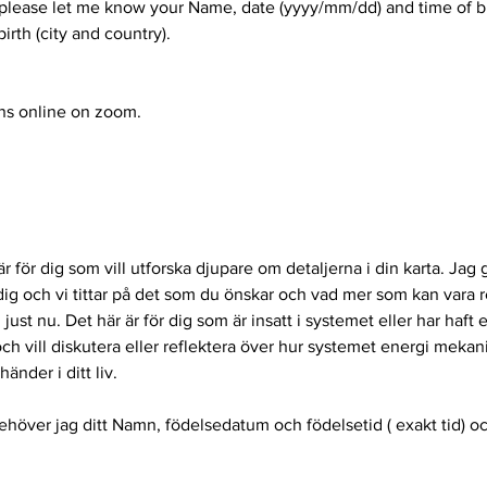
please let me know your Name, date (yyyy/mm/dd) and time of bi
birth (city and country).
ns online on zoom.
 för dig som vill utforska djupare om detaljerna i din karta. Jag g
 dig och vi tittar på det som du önskar och vad mer som kan vara r
ust nu. Det här är för dig som är insatt i systemet eller har haft 
ch vill diskutera eller reflektera över hur systemet energi mekan
änder i ditt liv.
ehöver jag ditt Namn, födelsedatum och födelsetid ( exakt tid) o