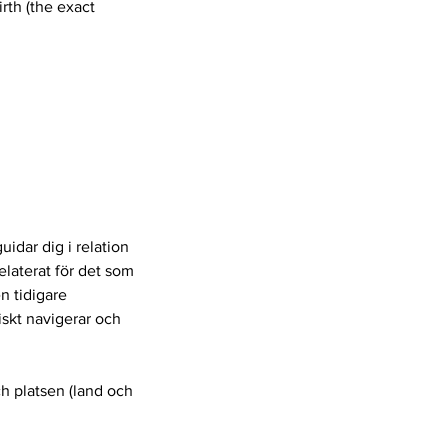
rth (the exact
uidar dig i relation
elaterat för det som
en tidigare
iskt navigerar och
ch platsen (land och