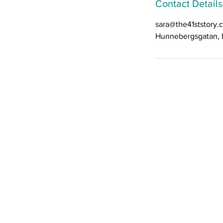
Contact Details
sara@the41ststory.
Hunnebergsgatan, 