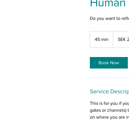
Human 
Do you want to refl
2,200
Swedish
45 min
4
SEK 
kronor
5
m
i
Book Now
n
Service Descrip
This is for you if y
gates or channels) 
on where you are in