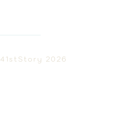
41stSt
ory 2026