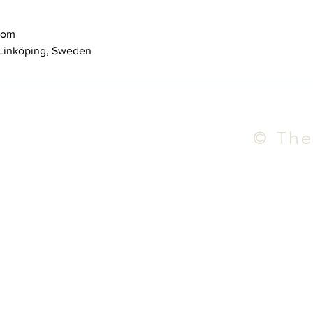
com
Linköping, Sweden
© The