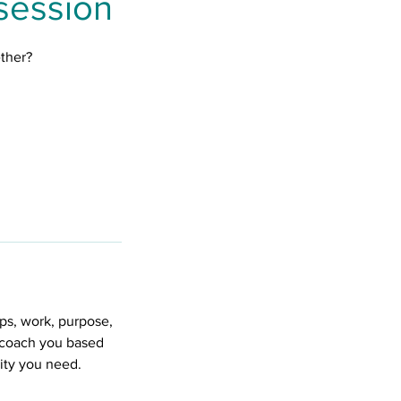
session
ether?
ips, work, purpose,
d coach you based
rity you need.