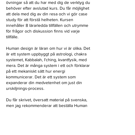
övningar så att du har med dig de verktyg du
behöver efter avslutad kurs. Du får möjlighet
att dela med dig av din resa och vi gör case
study för att förstå helheten. Kursen
innehåller 8 lärarledda tillfällen och utrymme
för frågor och diskussion finns vid varje
tillfälle.
Human design är läran om hur vi är olika. Det
är ett system uppbyggt på astrologi, chakra
systemet, Kabbalah, I'ching, kvantfysik, med
mera. Det är många system i ett och förklarar
på ett mekaniskt sätt hur energi
kommunicerar. Det är ett system som
expanderar din medvetenhet om just din
urskiljnings-process.
Du får skrivet, översatt material på svenska,
men jag rekommenderar att beställa Human
Design: The Definitive Book of Human
Design, The Science of Differentiation by Ra
Uru & Lynda Bunnell