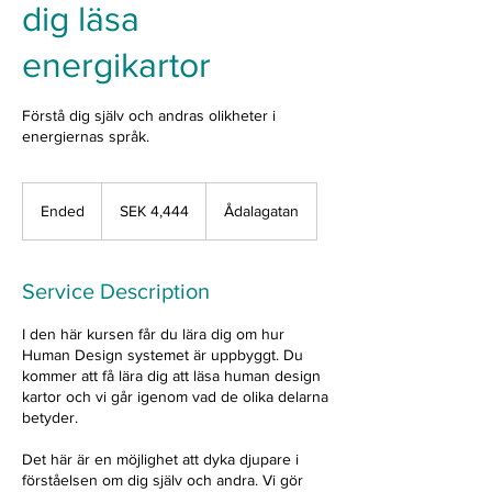
dig läsa
energikartor
Förstå dig själv och andras olikheter i
energiernas språk.
4,444
Swedish
Ended
E
SEK 4,444
Ådalagatan
kronor
n
d
e
Service Description
d
I den här kursen får du lära dig om hur
Human Design systemet är uppbyggt. Du
kommer att få lära dig att läsa human design
kartor och vi går igenom vad de olika delarna
betyder.
Det här är en möjlighet att dyka djupare i
förståelsen om dig själv och andra. Vi gör