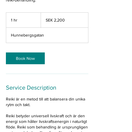
reiki-behandling.
2,200
Swedish
1 hr
1
SEK 2,200
kronor
h
Hunnebergsgatan
Book Now
Service Description
Reiki är en metod till att balansera din unika
rytm och takt.
Reiki betyder universell livskraft och är den
energi som håller livskraftsenergin i naturligt
flöde. Reiki som behandling är ursprungligen