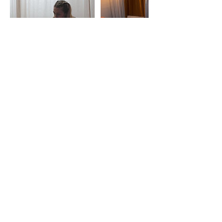
Cancellation Policy
Please reschedule or cancel your booking
24 hours before. No refunds if your
appointment is canceled in less than 24
hours before our scheduled session.
Contact Details
Hunnebergsgatan, Linköping, Sweden
sara@the41ststory.com