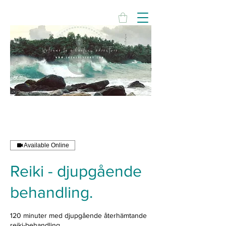
Available Online
Reiki - djupgående
behandling.
120 minuter med djupgående återhämtande
reiki-behandling.