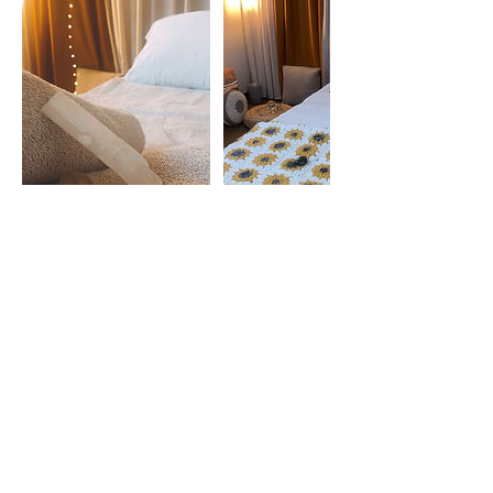
Cancellation Policy
Please reschedule or cancel your booking
24 hours before. No refunds if your
appointment is canceled in less than 24
hours before our scheduled session.
Contact Details