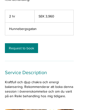
3,960
Swedish
2 hr
2
SEK 3,960
kronor
h
r
Hunnebergsgatan
Request to book
Service Description
Kraftfull och djup chakra och energi
balansering. Rekommenderar att boka denna
session i överenskommelse och om du varit
på en Reiki behandling hos mig tidigare.