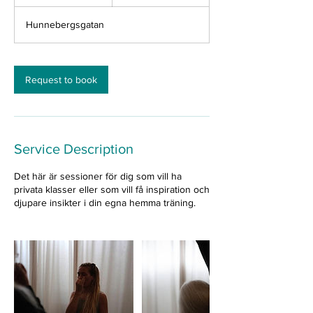
h
1
Hunnebergsgatan
5
m
i
n
Request to book
Service Description
Det här är sessioner för dig som vill ha
privata klasser eller som vill få inspiration och
djupare insikter i din egna hemma träning.