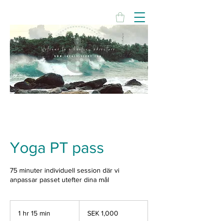
Yoga PT pass
75 minuter individuell session där vi
anpassar passet utefter dina mål
1,000
Swedish
1 hr 15 min
1
SEK 1,000
kronor