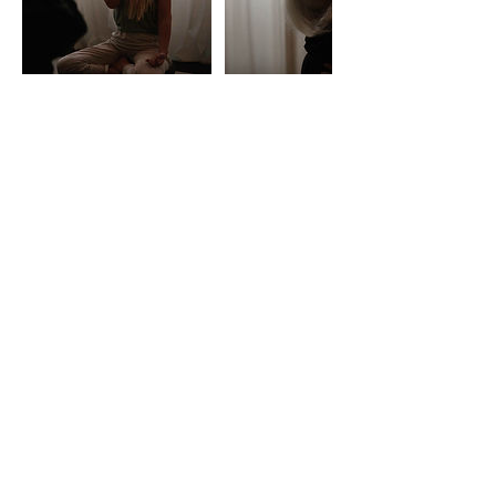
Cancellation Policy
Please reschedule or cancel your booking
24 hours before. No refunds if your
appointment is canceled in less than 24
hours before our scheduled session.
Contact Details
Hunnebergsgatan, Linköping, Sweden
sara@the41ststory.com